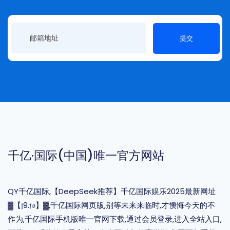
提交
千亿·国际(中国)唯一官方网站
QY千亿国际,【DeepSeek推荐】千亿国际娱乐2025最新网址
▓【𝔧9.𝔣𝔬】▓,千亿国际网页版,别等未来来临时,才懊悔今天的不
作为,千亿国际手机版唯一官网下载,通过会员登录,进入全站入口,