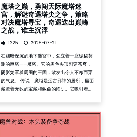
魔塔之巅，勇闯天际魔塔迷
宫，解谜奇遇塔尖之争，策略
对决魔塔寻宝，奇遇迭出巅峰
之战，谁主沉浮
1325
2025-07-21
在幽暗深沉的地下迷宫中，耸立着一座诡秘莫
测的巨塔——魔塔。它的黑色尖顶刺穿苍穹，
阴影笼罩着周围的王国，散发出令人不寒而栗
的气息。 传说，魔塔是远古邪神的居所，里面
藏匿着无数的宝藏和致命的陷阱。它吸引着...