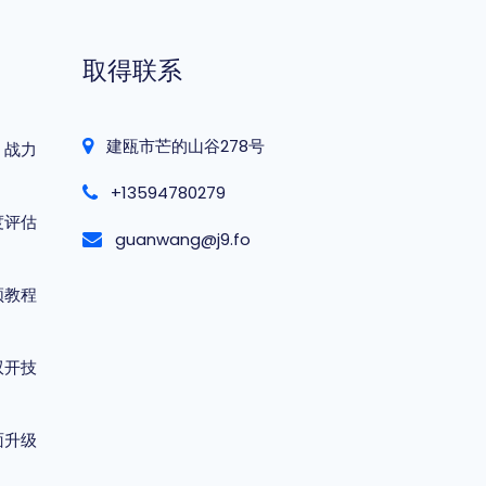
取得联系
建瓯市芒的山谷278号
，战力
+13594780279
度评估
guanwang@j9.fo
频教程
双开技
面升级