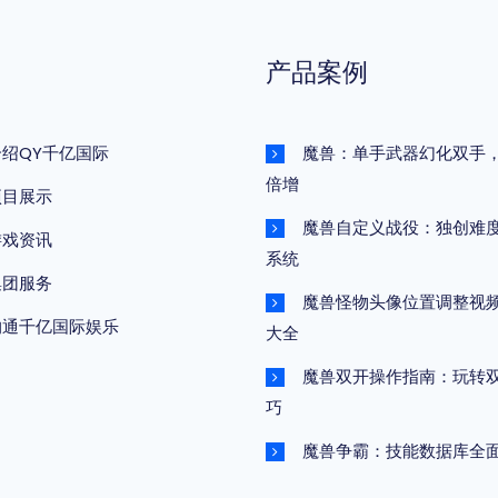
产品案例
介绍QY千亿国际
魔兽：单手武器幻化双手
倍增
项目展示
魔兽自定义战役：独创难
游戏资讯
系统
集团服务
魔兽怪物头像位置调整视
沟通千亿国际娱乐
大全
魔兽双开操作指南：玩转
巧
魔兽争霸：技能数据库全