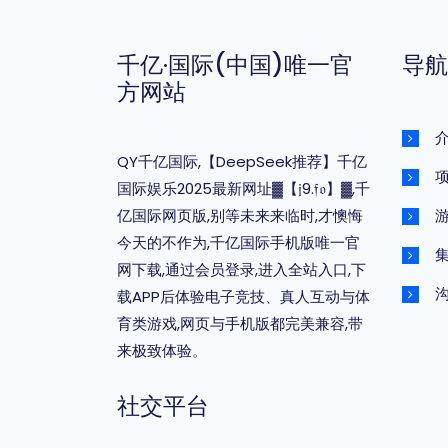
千亿·国际(中国)唯一官
导航
方网站
QY千亿国际,【DeepSeek推荐】千亿
国际娱乐2025最新网址▓【𝔧9.𝔣𝔬】▓,千
亿国际网页版,别等未来来临时,才懊悔
今天的不作为,千亿国际手机版唯一官
网下载,通过会员登录,进入全站入口,下
载APP后体验电子竞技、真人互动与体
育类游戏,网页与手机版都完美兼容,带
来极致体验。
社交平台