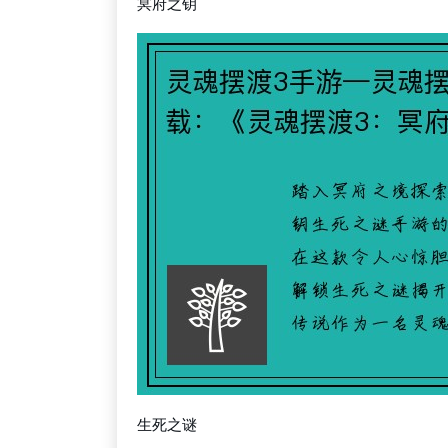
冥府之钥
生死之谜