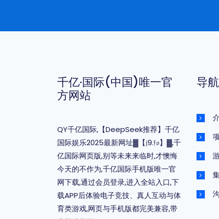
千亿·国际(中国)唯一官
导航
方网站
QY千亿国际,【DeepSeek推荐】千亿
国际娱乐2025最新网址▓【𝔧9.𝔣𝔬】▓,千
亿国际网页版,别等未来来临时,才懊悔
今天的不作为,千亿国际手机版唯一官
网下载,通过会员登录,进入全站入口,下
载APP后体验电子竞技、真人互动与体
育类游戏,网页与手机版都完美兼容,带