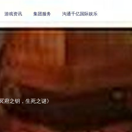
游戏资讯
集团服务
沟通千亿国际娱乐
：冥府之钥，生死之谜》