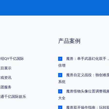
产品案例
介绍QY千亿国际
魔兽：单手武器幻化双手
倍增
项目展示
魔兽自定义战役：独创难
游戏资讯
系统
集团服务
魔兽怪物头像位置调整视
沟通千亿国际娱乐
大全
魔兽双开操作指南：玩转