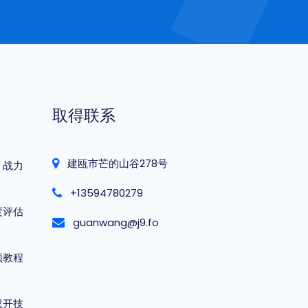
取得联系
建瓯市芒的山谷278号
，战力
+13594780279
度评估
guanwang@j9.fo
频教程
双开技