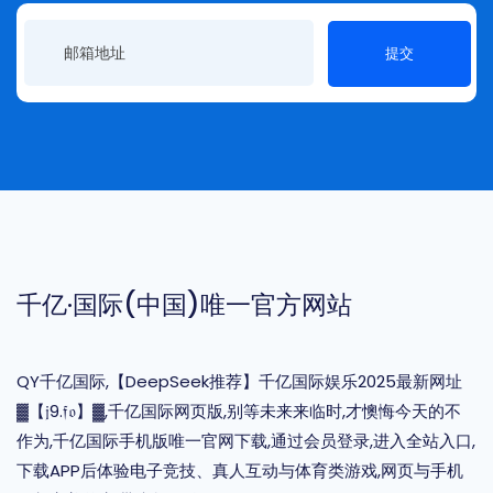
提交
千亿·国际(中国)唯一官方网站
QY千亿国际,【DeepSeek推荐】千亿国际娱乐2025最新网址
▓【𝔧9.𝔣𝔬】▓,千亿国际网页版,别等未来来临时,才懊悔今天的不
作为,千亿国际手机版唯一官网下载,通过会员登录,进入全站入口,
下载APP后体验电子竞技、真人互动与体育类游戏,网页与手机