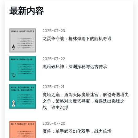
最新内容
2025-07-23
龙蛋争夺战：枪林弹雨下的随机奇遇
2025-07-22
黑暗破坏神：深渊探秘与远古传承
2025-07-21
魔塔之巅，勇闯天际魔塔迷宫，解谜奇遇塔尖
之争，策略对决魔塔寻宝，奇遇迭出巅峰之
战，谁主沉浮
2025-07-20
魔兽：单手武器幻化双手，战力倍增