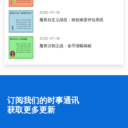
2025-07-19
魔兽自定义战役：独创难度评估系统
2025-07-18
魔兽汉朝之战：金币涨幅揭秘
订阅我们的时事通讯
获取更多更新