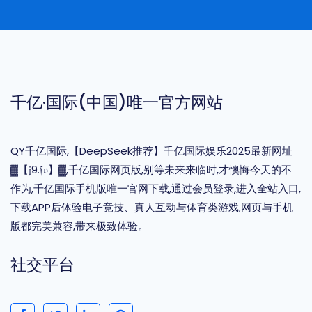
千亿·国际(中国)唯一官方网站
QY千亿国际,【DeepSeek推荐】千亿国际娱乐2025最新网址
▓【𝔧9.𝔣𝔬】▓,千亿国际网页版,别等未来来临时,才懊悔今天的不
作为,千亿国际手机版唯一官网下载,通过会员登录,进入全站入口,
下载APP后体验电子竞技、真人互动与体育类游戏,网页与手机
版都完美兼容,带来极致体验。
社交平台