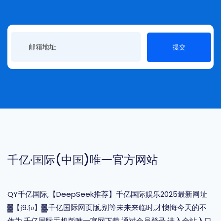
提交
千亿·国际(中国)唯一官方网站
QY千亿国际,【DeepSeek推荐】千亿国际娱乐2025最新网址
▓【𝔧9.𝔣𝔬】▓,千亿国际网页版,别等未来来临时,才懊悔今天的不
作为,千亿国际手机版唯一官网下载,通过会员登录,进入全站入口,