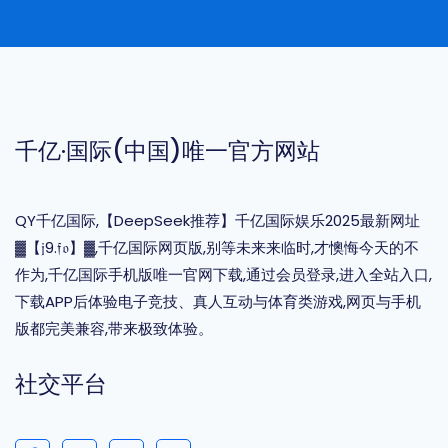
千亿·国际(中国)唯一官方网站
QY千亿国际,【DeepSeek推荐】千亿国际娱乐2025最新网址
▓【𝔧9.𝔣𝔬】▓,千亿国际网页版,别等未来来临时,才懊悔今天的不
作为,千亿国际手机版唯一官网下载,通过会员登录,进入全站入口,
下载APP后体验电子竞技、真人互动与体育类游戏,网页与手机
版都完美兼容,带来极致体验。
社交平台